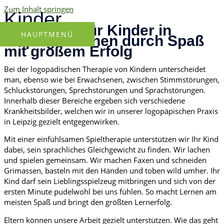
Zum Inhalt springen
Kinder
Logopädie für Kinder in
HAUPTMENÜ
Leipzig - Lernen durch Spaß
mit großem Erfolg
Bei der logopädischen Therapie von Kindern unterscheidet
man, ebenso wie bei Erwachsenen, zwischen Stimmstörungen,
Schluckstörungen, Sprechstörungen und Sprachstörungen.
Innerhalb dieser Bereiche ergeben sich verschiedene
Krankheitsbilder, welchen wir in unserer logopäpischen Praxis
in Leipzig gezielt entgegenwirken.
Mit einer einfühlsamen Spieltherapie unterstützen wir Ihr Kind
dabei, sein sprachliches Gleichgewicht zu finden. Wir lachen
und spielen gemeinsam. Wir machen Faxen und schneiden
Grimassen, basteln mit den Händen und toben wild umher. Ihr
Kind darf sein Lieblingsspielzeug mitbringen und sich von der
ersten Minute pudelwohl bei uns fühlen. So macht Lernen am
meisten Spaß und bringt den größten Lernerfolg.
Eltern können unsere Arbeit gezielt unterstützen. Wie das geht